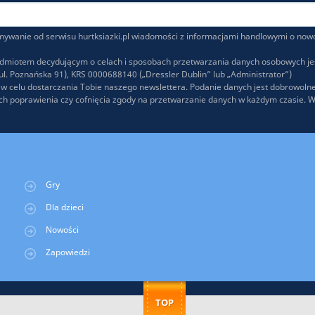
wanie od serwisu hurtksiazki.pl wiadomości z informacjami handlowymi o nowo
odmiotem decydującym o celach i sposobach przetwarzania danych osobowych jest
l. Poznańska 91), KRS 0000688140 („Dressler Dublin” lub „Administrator”)
 celu dostarczania Tobie naszego newslettera. Podanie danych jest dobrowolne
 ich poprawienia czy cofnięcia zgody na przetwarzanie danych w każdym czasie. 
Gry
Dla dzieci
Nowości
Zapowiedzi
TOP