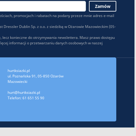
ściach, promocjach i rabatach na podany przeze mnie adres e-mail
 Dressler Dublin Sp. z o.o. z siedzibą w Ożarowie Mazowieckim (05-
, lecz konieczne do otrzymywania newslettera. Masz prawo dostępu
Więcej informacji o przetwarzaniu danych osobowych w naszej
hurtksiazki.pl
ul. Poznańska 91, 05-850 Ożarów
Mazowiecki
hurt@hurtksiazki.pl
Telefon: 61 651 55 90