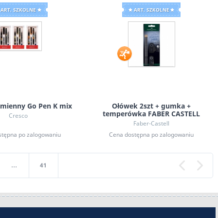
ART. SZKOLNE
ART. SZKOLNE
śmienny Go Pen K mix
Ołówek 2szt + gumka +
temperówka FABER CASTELL
Cresco
Faber-Castell
stępna po zalogowaniu
Cena dostępna po zalogowaniu
…
41
«