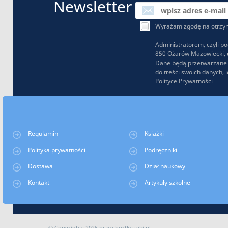
Newsletter
Wyrażam zgodę na otrzymy
Administratorem, czyli p
850 Ożarów Mazowiecki, u
Dane będą przetwarzane w
do treści swoich danych,
Polityce Prywatności
Regulamin
Książki
Polityka prywatności
Podręczniki
Dostawa
Dział naukowy
Kontakt
Artykuły szkolne
Home
© Copyrights 2026 przez hurtksiazki.pl