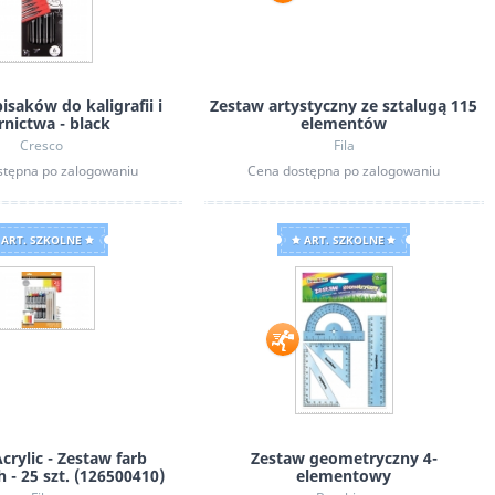
Zupełnie inny cud
Pu
isaków do kaligrafii i
Zestaw artystyczny ze sztalugą 115
ernictwa - black
elementów
Cresco
Fila
stępna po zalogowaniu
Cena dostępna po zalogowaniu
Puzzlove CzuCzu: Motyle, 1000 el.
ART. SZKOLNE
ART. SZKOLNE
crylic - Zestaw farb
Zestaw geometryczny 4-
 - 25 szt. (126500410)
elementowy