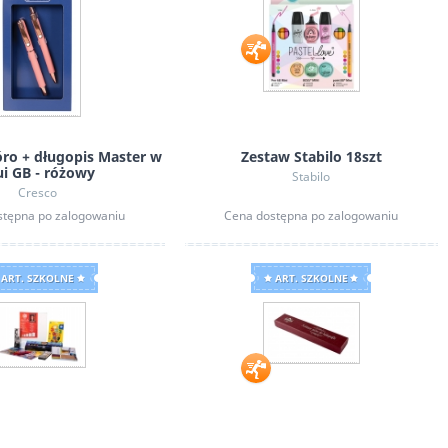
óro + długopis Master w
Zestaw Stabilo 18szt
ui GB - różowy
Stabilo
Cresco
stępna po zalogowaniu
Cena dostępna po zalogowaniu
ART. SZKOLNE
ART. SZKOLNE