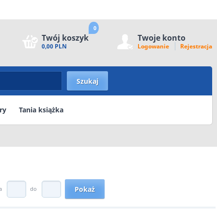
0
Twój koszyk
Twoje konto
0,00 PLN
Logowanie
Rejestracja
ry
Tania książka
a
do