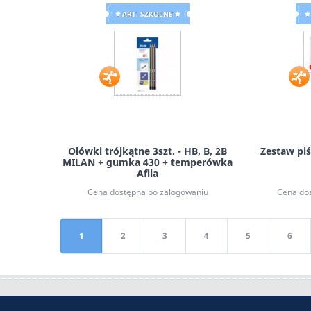
ART. SZKOLNE
Ołówki trójkątne 3szt. - HB, B, 2B
Zestaw pi
MILAN + gumka 430 + temperówka
Afila
Milan
Cena dostępna po zalogowaniu
Cena do
1
2
3
4
5
6