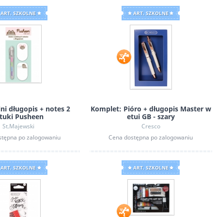
ART. SZKOLNE
ART. SZKOLNE
ni długopis + notes 2
Komplet: Pióro + długopis Master w
ztuki Pusheen
etui GB - szary
St.Majewski
Cresco
stępna po zalogowaniu
Cena dostępna po zalogowaniu
ART. SZKOLNE
ART. SZKOLNE