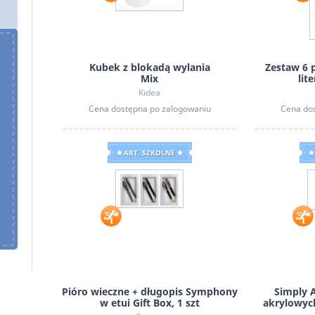
Kubek z blokadą wylania
Zestaw 6 p
Mix
lit
Kidea
Cena dostępna po zalogowaniu
Cena do
Puzzlove CzuCzu: Kwiaty polne 1000 el.
ART. SZKOLNE
Pióro wieczne + długopis Symphony
Simply A
w etui Gift Box, 1 szt
akrylowych