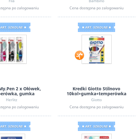
Fila
Bambino
stępna po zalogowaniu
Cena dostępna po zalogowaniu
ART. SZKOLNE
ART. SZKOLNE
My.Pen 2 x Ołówek,
Kredki Giotto Stilnovo
erówka, gumka
10kol+gumka+temperówka
Herlitz
Giotto
stępna po zalogowaniu
Cena dostępna po zalogowaniu
ART. SZKOLNE
ART. SZKOLNE