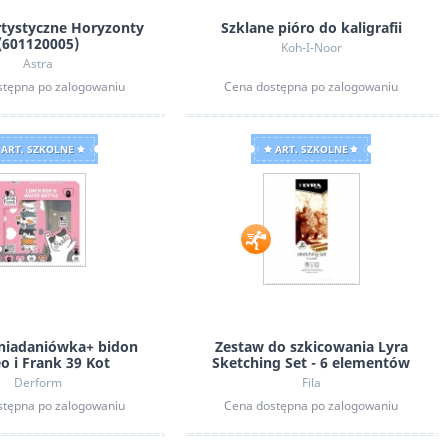
rtystyczne Horyzonty
Szklane pióro do kaligrafii
(601120005)
Koh-I-Noor
Astra
stępna po zalogowaniu
Cena dostępna po zalogowaniu
ART. SZKOLNE
ART. SZKOLNE
niadaniówka+ bidon
Zestaw do szkicowania Lyra
eo i Frank 39 Kot
Sketching Set - 6 elementów
Derform
Fila
stępna po zalogowaniu
Cena dostępna po zalogowaniu