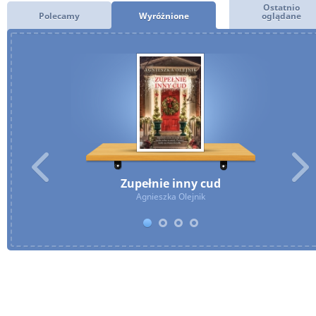
Ostatnio
Polecamy
Wyróżnione
oglądane
Zupełnie inny cud
Agnieszka Olejnik