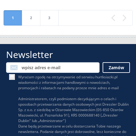
1
2
3
«
Newsletter
Wyrażam zgodę na otrzymywanie od serwisu hurtksiazki.pl
wiadomości z informacjami handlowymi o nowościach,
promocjach i rabatach na podany przeze mnie adres e-mail
Administratorem, czyli podmiotem decydującym o celach i
sposobach przetwarzania danych osobowych jest Dressler Dublin
Sp. z o.o. z siedzibą w Ożarowie Mazowieckim (05-850 Ożarów
Mazowiecki, ul. Poznańska 91), KRS 0000688140 („Dressler
Dublin” lub „Administrator”)
Dane będą przetwarzane w celu dostarczania Tobie naszego
newslettera. Podanie danych jest dobrowolne, lecz konieczne do