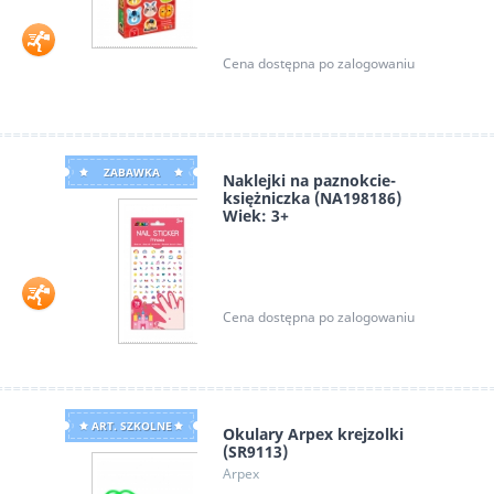
Cena dostępna po zalogowaniu
ZABAWKA
Naklejki na paznokcie-
księżniczka (NA198186)
Wiek: 3+
Avenir
Cena dostępna po zalogowaniu
ART. SZKOLNE
Okulary Arpex krejzolki
(SR9113)
Arpex