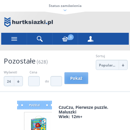
Status zamówienia
0
Sortuj
Pozostałe
(628)
Popularności
Wyświetl
Cena
do
24
PUZZLE
CzuCzu, Pierwsze puzzle.
Maluszki
Wiek: 12m+
Bright Junior Media