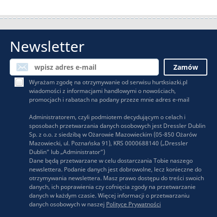
Newsletter
Wyrażam zgodę na otrzymywanie od serwisu hurtksiazki.pl
wiadomości z informacjami handlowymi o nowościach,
promocjach i rabatach na podany przeze mnie adres e-mail
Administratorem, czyli podmiotem decydującym o celach i
sposobach przetwarzania danych osobowych jest Dressler Dublin
Sp. z o.o. z siedzibą w Ożarowie Mazowieckim (05-850 Ożarów
Mazowiecki, ul. Poznańska 91), KRS 0000688140 („Dressler
Dublin” lub „Administrator”)
Dane będą przetwarzane w celu dostarczania Tobie naszego
newslettera. Podanie danych jest dobrowolne, lecz konieczne do
otrzymywania newslettera. Masz prawo dostępu do treści swoich
danych, ich poprawienia czy cofnięcia zgody na przetwarzanie
danych w każdym czasie. Więcej informacji o przetwarzaniu
danych osobowych w naszej
Polityce Prywatności