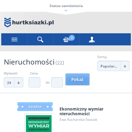
Status zamówienia
0
Sortuj
Nieruchomości
(22)
Popularności
Wyświetl
Cena
do
24
KSIĄŻKA
Ekonomiczny wymiar
nieruchomości
Ewa Kucharska-Stasiak