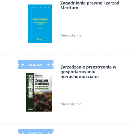
Zagadnienia prawne i zarząd.
Meritum
Bończak-Kucharczyk Ewa, Kaltenbek-
Skarbek Liliana, Knysiak-Molczyk Hanna,
Śleszyńska Eugenia, Żak Ma
Niedostępna
KSIĄŻKA
Zarządzanie przestrzenią w
gospodarowaniu
nieruchomościami
Iwona Foryś, Maciej Nowak
Niedostępna
KSIĄŻKA