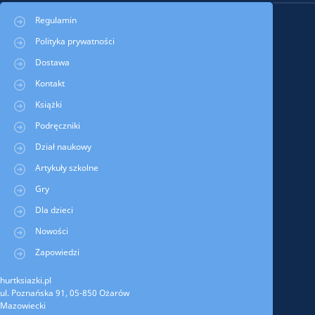
Regulamin
Polityka prywatności
Dostawa
Kontakt
Książki
Podręczniki
Dział naukowy
Artykuły szkolne
Gry
Dla dzieci
Nowości
Zapowiedzi
hurtksiazki.pl
ul. Poznańska 91, 05-850 Ożarów
Mazowiecki