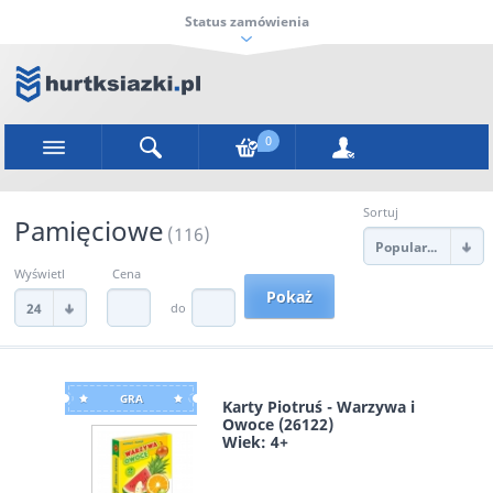
Status zamówienia
0
Sortuj
Pamięciowe
(116)
Popularności
Wyświetl
Cena
do
24
GRA
Karty Piotruś - Warzywa i
Owoce (26122)
Wiek: 4+
Alexander