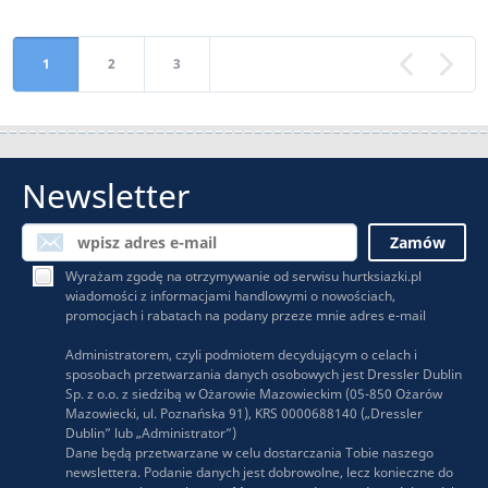
1
2
3
«
Newsletter
Wyrażam zgodę na otrzymywanie od serwisu hurtksiazki.pl
wiadomości z informacjami handlowymi o nowościach,
promocjach i rabatach na podany przeze mnie adres e-mail
Administratorem, czyli podmiotem decydującym o celach i
sposobach przetwarzania danych osobowych jest Dressler Dublin
Sp. z o.o. z siedzibą w Ożarowie Mazowieckim (05-850 Ożarów
Mazowiecki, ul. Poznańska 91), KRS 0000688140 („Dressler
Dublin” lub „Administrator”)
Dane będą przetwarzane w celu dostarczania Tobie naszego
newslettera. Podanie danych jest dobrowolne, lecz konieczne do