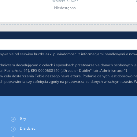
Wolters Kluwer
Niedostępna
wanie od serwisu hurtksiazki.pl wiadomości z informacjami handlowymi o nowo
odmiotem decydującym o celach i sposobach przetwarzania danych osobowych jest
l. Poznańska 91), KRS 0000688140 („Dressler Dublin” lub „Administrator”)
 celu dostarczania Tobie naszego newslettera. Podanie danych jest dobrowolne
 ich poprawienia czy cofnięcia zgody na przetwarzanie danych w każdym czasie. 
Gry
Dla dzieci