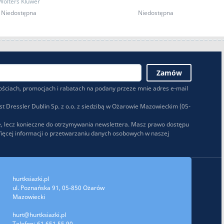
Wolters Kluwer
Niedostępna
Niedostępna
ściach, promocjach i rabatach na podany przeze mnie adres e-mail
 Dressler Dublin Sp. z o.o. z siedzibą w Ożarowie Mazowieckim (05-
, lecz konieczne do otrzymywania newslettera. Masz prawo dostępu
Więcej informacji o przetwarzaniu danych osobowych w naszej
hurtksiazki.pl
ul. Poznańska 91, 05-850 Ożarów
Mazowiecki
hurt@hurtksiazki.pl
Telefon: 61 651 55 90