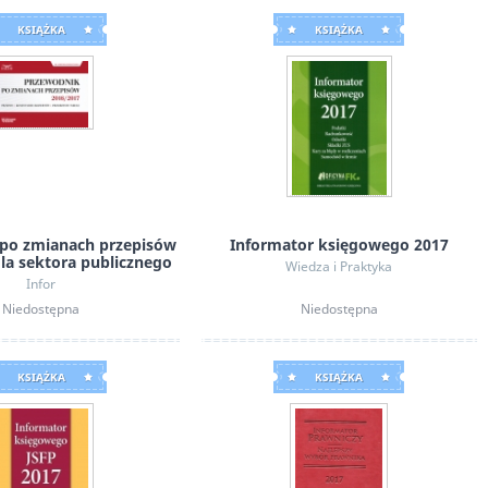
KSIĄŻKA
KSIĄŻKA
po zmianach przepisów
Informator księgowego 2017
la sektora publicznego
Wiedza i Praktyka
Infor
Niedostępna
Niedostępna
KSIĄŻKA
KSIĄŻKA
Zupełnie inny cud
Pu