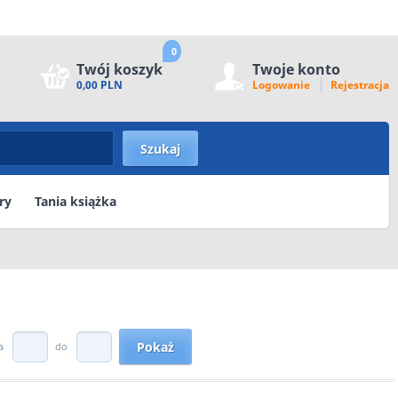
0
Twój koszyk
Twoje konto
0,00 PLN
Logowanie
Rejestracja
ry
Tania książka
a
do