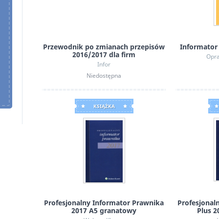
Puzzlove CzuCzu: Kwiaty polne 1000 el.
Przewodnik po zmianach przepisów
Informator
2016/2017 dla firm
Opra
Infor
Niedostępna
KSIĄŻKA
Profesjonalny Informator Prawnika
Profesjonal
2017 A5 granatowy
Plus 