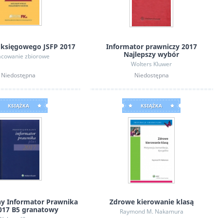
Puzzlove CzuCzu: Motyle, 1000 el.
 księgowego JSFP 2017
Informator prawniczy 2017
Najlepszy wybór
cowanie zbiorowe
Wolters Kluwer
Niedostępna
Niedostępna
KSIĄŻKA
KSIĄŻKA
ny Informator Prawnika
Zdrowe kierowanie klasą
2017 B5 granatowy
Raymond M. Nakamura