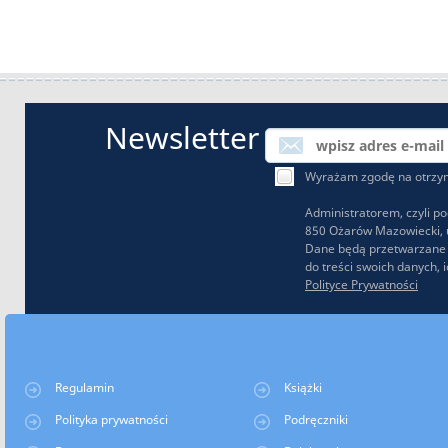
Newsletter
Wyrażam zgodę na otrzymy
Administratorem, czyli p
850 Ożarów Mazowiecki, u
Dane będą przetwarzane w
do treści swoich danych,
Polityce Prywatności
Regulamin
Książki
Polityka prywatności
Podręczniki