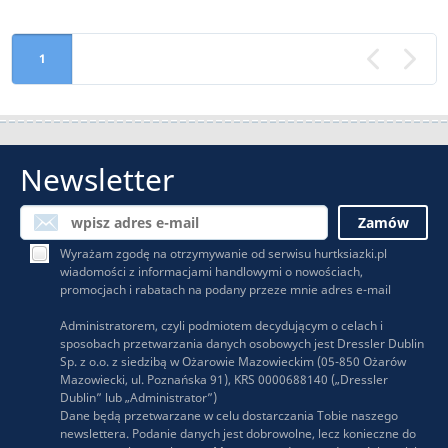
1
«
Newsletter
Wyrażam zgodę na otrzymywanie od serwisu hurtksiazki.pl
wiadomości z informacjami handlowymi o nowościach,
promocjach i rabatach na podany przeze mnie adres e-mail
Administratorem, czyli podmiotem decydującym o celach i
sposobach przetwarzania danych osobowych jest Dressler Dublin
Sp. z o.o. z siedzibą w Ożarowie Mazowieckim (05-850 Ożarów
Mazowiecki, ul. Poznańska 91), KRS 0000688140 („Dressler
Dublin” lub „Administrator”)
Dane będą przetwarzane w celu dostarczania Tobie naszego
newslettera. Podanie danych jest dobrowolne, lecz konieczne do