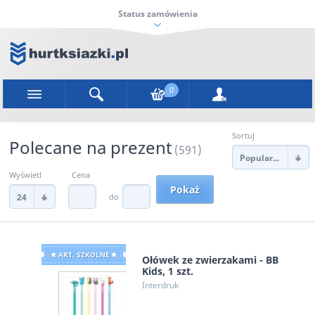
Status zamówienia
0
Sortuj
Polecane na prezent
(591)
Popularności
Wyświetl
Cena
do
24
ART. SZKOLNE
Ołówek ze zwierzakami - BB
Kids, 1 szt.
Interdruk