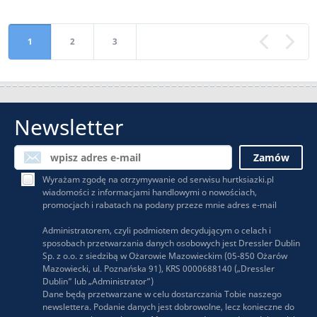
1
2
3
«
Newsletter
Wyrażam zgodę na otrzymywanie od serwisu hurtksiazki.pl
wiadomości z informacjami handlowymi o nowościach,
promocjach i rabatach na podany przeze mnie adres e-mail
Administratorem, czyli podmiotem decydującym o celach i
sposobach przetwarzania danych osobowych jest Dressler Dublin
Sp. z o.o. z siedzibą w Ożarowie Mazowieckim (05-850 Ożarów
Mazowiecki, ul. Poznańska 91), KRS 0000688140 („Dressler
Dublin” lub „Administrator”)
Dane będą przetwarzane w celu dostarczania Tobie naszego
newslettera. Podanie danych jest dobrowolne, lecz konieczne do