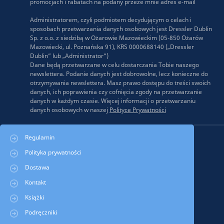
promocjach i rabatach na podany przeze mnie adres e-mail
Administratorem, czyli podmiotem decydującym o celach i
sposobach przetwarzania danych osobowych jest Dressler Dublin
Sp. z o.o. z siedzibą w Ożarowie Mazowieckim (05-850 Ożarów
Mazowiecki, ul. Poznańska 91), KRS 0000688140 („Dressler
Dublin” lub „Administrator”)
Dane będą przetwarzane w celu dostarczania Tobie naszego
newslettera. Podanie danych jest dobrowolne, lecz konieczne do
otrzymywania newslettera. Masz prawo dostępu do treści swoich
danych, ich poprawienia czy cofnięcia zgody na przetwarzanie
danych w każdym czasie. Więcej informacji o przetwarzaniu
danych osobowych w naszej
Polityce Prywatności
Regulamin
Polityka prywatności
Dostawa
Kontakt
Książki
Podręczniki