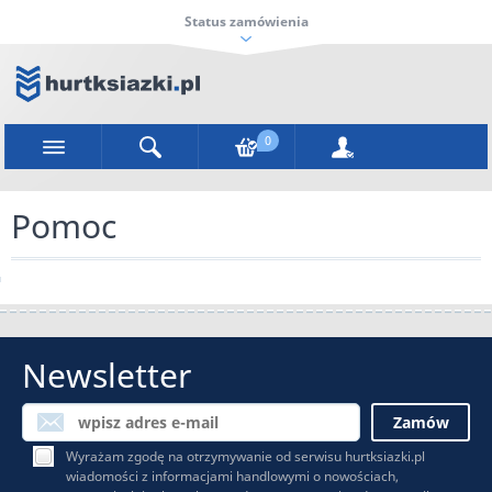
Status zamówienia
0
Pomoc
Newsletter
Wyrażam zgodę na otrzymywanie od serwisu hurtksiazki.pl
wiadomości z informacjami handlowymi o nowościach,