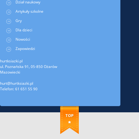
Dział naukowy
Artykuły szkolne
Gry
Dla dzieci
Nowości
Zapowiedzi
hurtksiazki.pl
ul. Poznańska 91, 05-850 Ożarów
Mazowiecki
hurt@hurtksiazki.pl
Telefon: 61 651 55 90
TOP