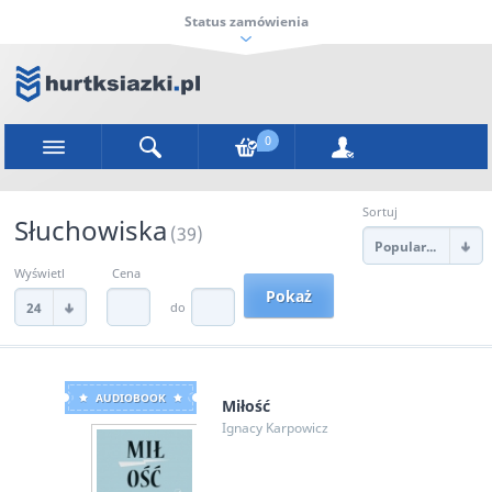
Status zamówienia
0
Sortuj
Słuchowiska
(39)
Popularności
Wyświetl
Cena
do
24
AUDIOBOOK
Miłość
Ignacy Karpowicz