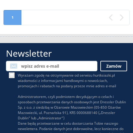
1
«
Newsletter
Wyrażam zgodę na otrzymywanie od serwisu hurtksiazki.pl
wiadomości z informacjami handlowymi o nowościach,
promocjach i rabatach na podany przeze mnie adres e-mail
Administratorem, czyli podmiotem decydującym o celach i
sposobach przetwarzania danych osobowych jest Dressler Dublin
Sp. z o.o. z siedzibą w Ożarowie Mazowieckim (05-850 Ożarów
Mazowiecki, ul. Poznańska 91), KRS 0000688140 („Dressler
Dublin” lub „Administrator”)
Dane będą przetwarzane w celu dostarczania Tobie naszego
newslettera. Podanie danych jest dobrowolne, lecz konieczne do